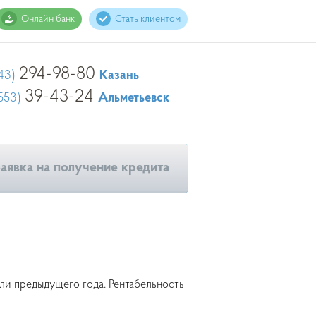
Онлайн банк
Стать клиентом
294-98-80
43)
Казань
39-43-24
553)
Альметьевск
аявка на получение кредита
ыли предыдущего года. Рентабельность