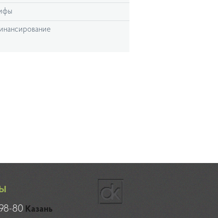
ифы
инансирование
Ы
98-80
Казань