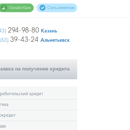
Онлайн банк
Стать клиентом
294-98-80
43)
Казань
39-43-24
553)
Альметьевск
аявка на получение кредита
ребительский кредит
тека
окредит
ады